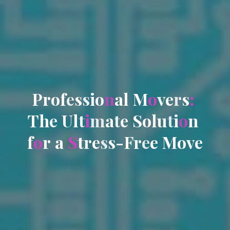
P
r
o
f
e
s
s
i
o
n
a
l
M
o
v
e
r
s
:
T
h
e
U
l
t
i
m
a
t
e
S
o
l
u
t
i
o
n
f
o
r
a
S
t
r
e
s
s
-
F
r
e
e
M
o
v
e